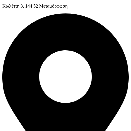
Kωλέττη 3, 144 52 Μεταμόρφωση