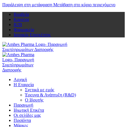
Παράλειψη στη μετάφραση
Μετάβαση στο κύριο περιεχόμενο
Βραβεία
Καριέρα
Β2Β
Φαρμακεία
Ιατρικός Επισκέπτης
Αρχική
Η Εταιρεία
Σχετικά με εμάς
Έρευνα & Ανάπτυξη (R&D)
Ο Ιδρυτής
Παραγωγή
Ιδιωτική Ετικέτα
Οι σελίδες μας
Προϊόντα
Μάρκες