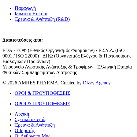
Παραγωγή
Ιδιωτική Ετικέτα
Έρευνα & Ανάπτυξη (R&D)
Διαπιστεύσεις από:
FDA · ΕΟΦ (Εθνικός Οργανισμός Φαρμάκων) · Ε.ΣΥ.Δ. (ISO
9001 / ISO 22000) · ΔΗΩ (Οργανισμός Ελέγχου & Πιστοποίησης
Βιολογικών Προϊόντων)
Υπουργείο Αγροτικής Ανάπτυξης & Τροφίμων · Ελληνική Εταιρία
Φυσικών Συμπληρωμάτων Διατροφής
© 2026 AMHES PHARMA. Created by
Dizzy Agency
.
ΟΡΟΙ & ΠΡΟΥΠΟΘΕΣΕΙΣ
ΟΡΟΙ & ΠΡΟΥΠΟΘΕΣΕΙΣ
Αρχική
Σχετικά με εμάς
Έρευνα & Ανάπτυξη
Ο Ιδρυτής
Οι Άνθρωποι Μας