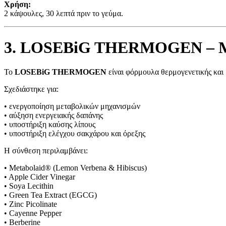
Χρήση:
2 κάψουλες, 30 λεπτά πριν το γεύμα.
3. LOSEBiG THERMOGEN – Μετ
Το
LOSEBiG THERMOGEN
είναι φόρμουλα θερμογενετικής και 
Σχεδιάστηκε για:
• ενεργοποίηση μεταβολικών μηχανισμών
• αύξηση ενεργειακής δαπάνης
• υποστήριξη καύσης λίπους
• υποστήριξη ελέγχου σακχάρου και όρεξης
Η σύνθεση περιλαμβάνει:
• Metabolaid® (Lemon Verbena & Hibiscus)
• Apple Cider Vinegar
• Soya Lecithin
• Green Tea Extract (EGCG)
• Zinc Picolinate
• Cayenne Pepper
• Berberine