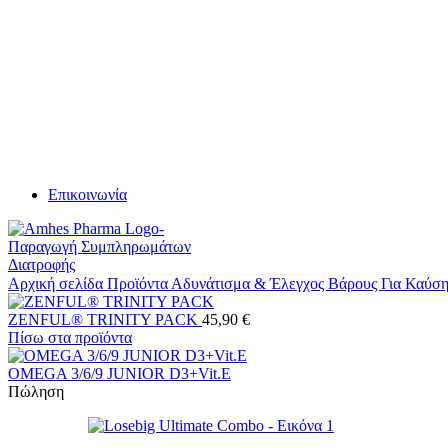
Επικοινωνία
Αρχική σελίδα
Προϊόντα
Αδυνάτισμα & Έλεγχος Βάρους
Για Καύσ
ZENFUL® TRINITY PACK
45,90
€
Πίσω στα προϊόντα
OMEGA 3/6/9 JUNIOR D3+Vit.E
Πώληση