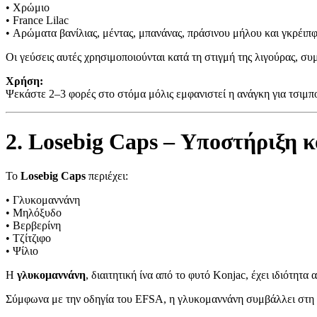
• Χρώμιο
• France Lilac
• Αρώματα βανίλιας, μέντας, μπανάνας, πράσινου μήλου και γκρέιπ
Οι γεύσεις αυτές χρησιμοποιούνται κατά τη στιγμή της λιγούρας, συ
Χρήση:
Ψεκάστε 2–3 φορές στο στόμα μόλις εμφανιστεί η ανάγκη για τσιμ
2. Losebig Caps – Υποστήριξη 
Το
Losebig Caps
περιέχει:
• Γλυκομαννάνη
• Μηλόξυδο
• Βερβερίνη
• Τζίτζιφο
• Ψίλιο
Η
γλυκομαννάνη
, διαιτητική ίνα από το φυτό Konjac, έχει ιδιότ
Σύμφωνα με την οδηγία του EFSA, η γλυκομαννάνη συμβάλλει στη μ