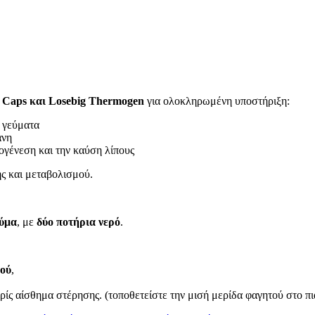
 Caps και Losebig Thermogen
για ολοκληρωμένη υποστήριξη:
 γεύματα
άνη
ογένεση και την καύση λίπους
ς και μεταβολισμού.
εύμα
, με
δύο ποτήρια νερό
.
μού
,
ωρίς αίσθημα στέρησης. (τοποθετείστε την μισή μερίδα φαγητού στο πι