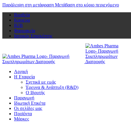
Παράλειψη στη μετάφραση
Μετάβαση στο κύριο περιεχόμενο
Βραβεία
Καριέρα
Β2Β
Φαρμακεία
Ιατρικός Επισκέπτης
Αρχική
Η Εταιρεία
Σχετικά με εμάς
Έρευνα & Ανάπτυξη (R&D)
Ο Ιδρυτής
Παραγωγή
Ιδιωτική Ετικέτα
Οι σελίδες μας
Προϊόντα
Μάρκες