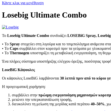
Κάντε κλικ για μεγέθυνση
Losebig Ultimate Combo
Το
Losebig Ultimate Combo
συνδυάζει
LOSEBiG Spray, Losebig
• Το
Spray
στοχεύει στη λιγούρα και το τσιμπολόγημα ανάμεσα στα
• Το
Caps
συμβάλλει στον κορεσμό πριν τα γεύματα με γλυκομανν
• Το
Thermogen
υποστηρίζει τη μεταβολική ενεργοποίηση, τη θερμ
Ένα πλήρες σύστημα υποστήριξης ελέγχου όρεξης, ποσότητας τροφή
LoseBiG Κάψουλες
Οι κάψουλες LoseBiG λαμβάνονται
30 λεπτά πριν από το κύριο γ
Η προγευματική χορήγηση:
συμβάλλει στην
πρώιμη ενεργοποίηση μηχανισμών κορεσ
μειώνει την υπερκατανάλωση τροφής,
διευκολύνει τη μείωση της μερίδας κατά περίπου
40–50%
, χ