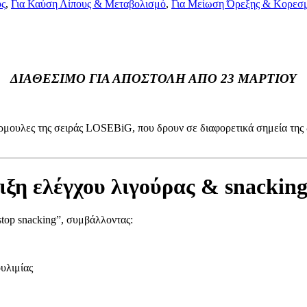
υς
,
Για Καύση Λίπους & Μεταβολισμό
,
Για Μείωση Όρεξης & Κορεσ
ΔΙΑΘΕΣΙΜΟ ΓΙΑ ΑΠΟΣΤΟΛΗ ΑΠΟ 23 ΜΑΡΤΙΟΥ
μουλες της σειράς LOSEBiG, που δρουν σε διαφορετικά σημεία της δ
η ελέγχου λιγούρας & snackin
 stop snacking”, συμβάλλοντας:
υλιμίας