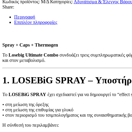
Κωδικός προϊόντος:
Μ/Δ
Κατηγορίες:
Αδυνάτισμα & Έλεγχος Βάρο
Share:
Περιγραφή
Επιπλέον πληροφορίες
Spray + Caps + Thermogen
Το
Losebig Ultimate Combo
συνδυάζει τρεις συμπληρωματικές φόρ
και στον μεταβολισμό.
1. LOSEBiG SPRAY – Υποστήριξ
Το
LOSEBiG SPRAY
έχει σχεδιαστεί για να δημιουργεί το “effect
• στη μείωση της όρεξης
• στη μείωση της επιθυμίας για γλυκό
• στον περιορισμό του τσιμπολογήματος και της συναισθηματικής βο
Η σύνθεσή του περιλαμβάνει: