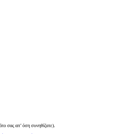
άτο σας απ’ όση συνηθίζατε).