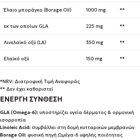
Έλαιο μποράγκο (Borage Oil)
1000 mg
**
εκ των οποίων GLA
225 mg
**
Λινελαϊκό οξύ (LA)
350 mg
**
Ελαϊκό οξύ
150 mg
**
*NRV: Διατροφική Τιμή Αναφοράς
** Δεν έχει καθοριστεί
ΕΝΕΡΓΗ ΣΥΝΘΕΣΗ
GLA (Omega-6):
υποστηρίζει υγεία δέρματος & ορμονική
ισορροπία
Linoleic Acid:
συμβάλλει στη δομή κυτταρικών μεμβρανών
Borage Oil:
φυσική πηγή Ωμέγα-6 υψηλής ποιότητας